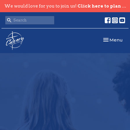
We would love for you to join us!
Click here to plan your visit.
Toggle navi
Menu