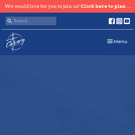
We would love for you to join us!
Click here to plan your visit.
Toggle navi
Menu