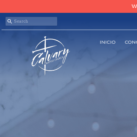
We
INICIO
CON