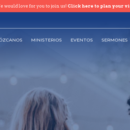
 would love for you to join us!
Click here to plan your vi
ÓZCANOS
MINISTERIOS
EVENTOS
SERMONES