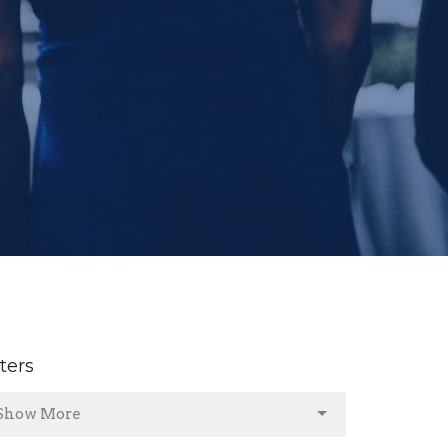
lters
Show More